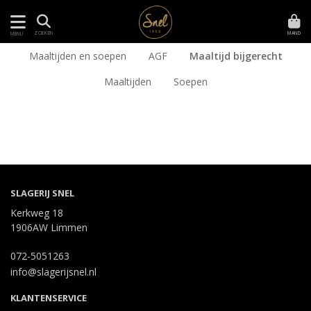
MAND
ZOEKEN
MENU
Maaltijden en soepen
AGF
Maaltijd bijgerecht
Maaltijden
Soepen
SLAGERIJ SNEL
Kerkweg 18
1906AW Limmen
072-5051263
info@slagerijsnel.nl
KLANTENSERVICE