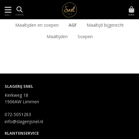
MAND
ZOEKEN
MENU
Maaltijden en soepen
AGF
Maaltijd bijgerecht
Maaltijden
Soepen
SLAGERIJ SNEL
Kerkweg 18
1906AW Limmen
072-5051263
info@slagerijsnel.nl
KLANTENSERVICE