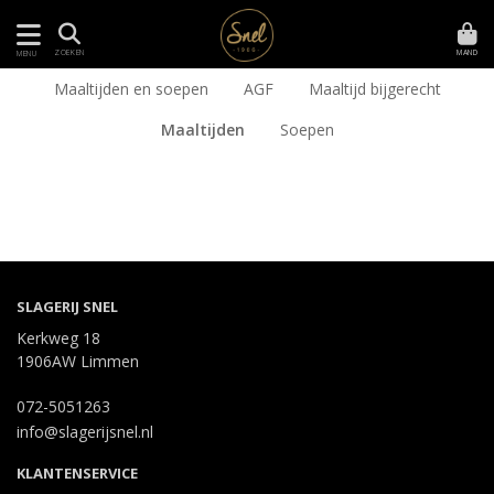
MAND
ZOEKEN
MENU
Maaltijden en soepen
AGF
Maaltijd bijgerecht
Maaltijden
Soepen
SLAGERIJ SNEL
Kerkweg 18
1906AW Limmen
072-5051263
info@slagerijsnel.nl
KLANTENSERVICE