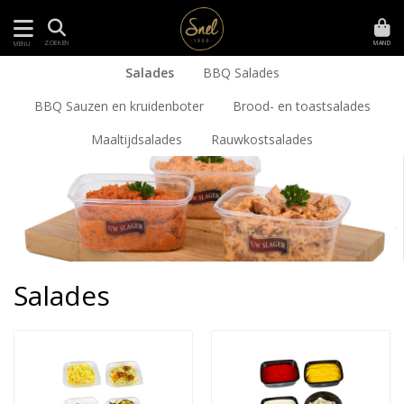
MAND
ZOEKEN
MENU
Salades
BBQ Salades
BBQ Sauzen en kruidenboter
Brood- en toastsalades
Maaltijdsalades
Rauwkostsalades
Salades