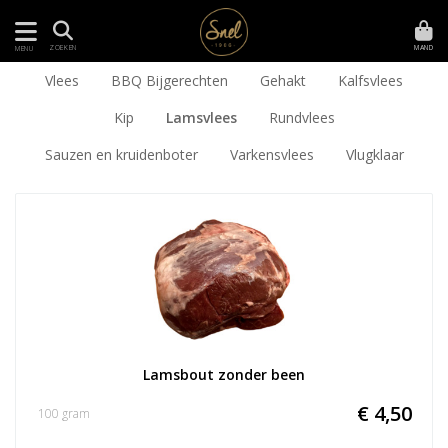
MAND
ZOEKEN
MENU
Vlees
BBQ Bijgerechten
Gehakt
Kalfsvlees
Kip
Lamsvlees
Rundvlees
Sauzen en kruidenboter
Varkensvlees
Vlugklaar
Lamsbout zonder been
€ 4,50
100 gram