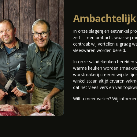
Ambachtelij
In onze slagerij en eetwinkel p
zelf — een ambacht waar wij met
centraal: wij vertellen u graag
vleeswaren worden bereid.
In onze saladekeuken bereiden wi
warme keuken worden smaakvoll
worstmakerij creëren wij de fijn
winkel staan altijd ervaren vak
dat het vlees vers en van topkwal
Wilt u meer weten? Wij informer