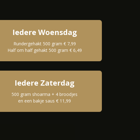
Iedere Woensdag
Rundergehakt 500 gram € 7,99
Half om half gehakt 500 gram € 6,49
Iedere Zaterdag
500 gram shoarma + 4 broodjes
en een bakje saus € 11,99