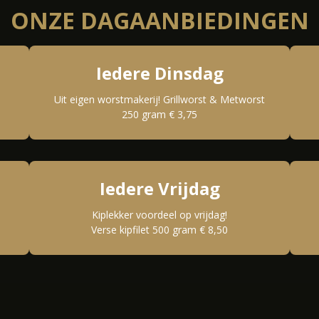
ONZE DAGAANBIEDINGEN
Iedere Dinsdag
Uit eigen worstmakerij! Grillworst & Metworst
250 gram € 3,75
Iedere Vrijdag
Kiplekker voordeel op vrijdag!
Verse kipfilet 500 gram € 8,50