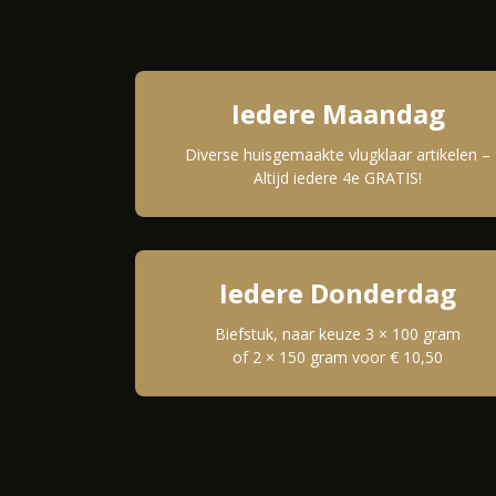
Iedere Maandag
Diverse huisgemaakte vlugklaar artikelen –
Altijd iedere 4e GRATIS!
Iedere Donderdag
Biefstuk, naar keuze 3 × 100 gram
of 2 × 150 gram voor € 10,50